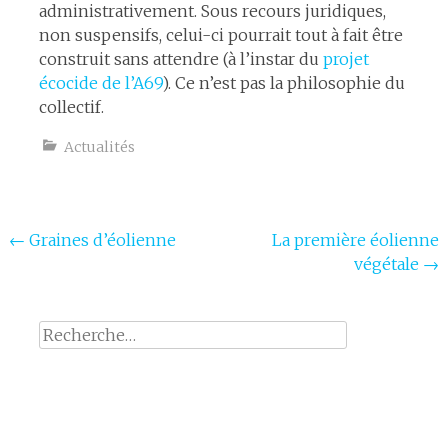
administrativement. Sous recours juridiques,
non suspensifs, celui-ci pourrait tout à fait être
0
construit sans attendre (à l’instar du
projet
Shares
écocide de l’A69
). Ce n’est pas la philosophie du
collectif.
Actualités
Navigation
←
Graines d’éolienne
La première éolienne
végétale
→
de
l'article
Rechercher :