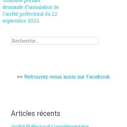
Toulouse portant
l'article
demande d’annulation de
l’arrêté préfectoral du 22
septembre 2022.
Rechercher :
>>
Retrouvez-nous aussi sur Facebook
Articles récents
Arrêté Préfectoral Complémentaire